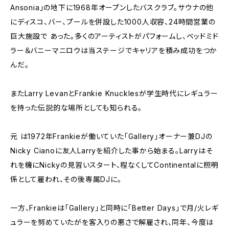
Ansonia」の地下に1968年オープンしたバスクラブ。サウナの他
にディスコ、バー、プールを併設した1000人収容、24時間営業の
巨大施設で あった。多くのアーティストがパフォームし、ベッドミド
ラー＆バニーマニロウは当ステージでキャリアを積み成功をつか
んだ。
またLarry LevanとFrankie Knucklesが学生時代にレギュラー
を持った伝説的な場所としても知られる。
元 は1972年Frankieが働いていた「Gallery」オーナー兼DJの
Nicky Cianoに友人Larryを紹介した事から始まる。Larryはそ
れを機にNickyの見習いスタート、程なくしてContinentalに照明
係として雇われ、その後専属DJに。
一方、Frankieは「Gallery」と同時に「Better Days」で月/火レギ
ュラーを努めていたがを客入りの悪さで解雇され、同年、今度は