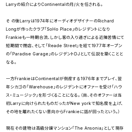
Larryの紹介によりContinentalの月/火を任される。
そ の後Larryは1974年にオーディオデザイナーのRichard
Longが作ったクラブ「SoHo Place」のレジデントになり
Frankieも一時期合流、しかし客の入り過ぎによる近隣苦情にて
短期間で閉店、そして「Reade Street」を経て1977年オープン
の「Paradise Garage」のレジデントDJとして伝説を築くことと
なる。
一方FrankieはContinentalが倒産する1976年までプレイ、翌
年シカゴの「Warehouse」のレジデントにオファーを受け「ハウ
ス・ミュージック」を形づくることになる。（尚、そのオファーは当
初Larryに向けられたものだったがNew yorkで知名度を上げ、
その地を離れたくない意向からFrankieに話が回ったという。）
現在その建物は高級分譲マンション「The Ansonia」として現存