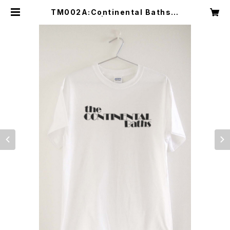
TM002A:Continental Baths T
EE / WHT | 2424 CULTURE