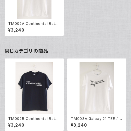
TM002A:Continental Baths
TEE / WHT
¥3,240
同じカテゴリの商品
TM002B:Continental Baths
TM003A:Galaxy 21 TEE / W
TEE / BLK
HT
¥3,240
¥3,240